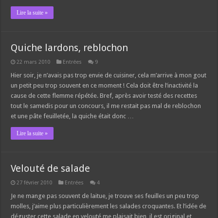
Lire la suite »
Quiche lardons, reblochon
22 mars 2010
Entrées
9
Hier soir, je n’avais pas trop envie de cuisiner, cela m’arrive à mon gout
un petit peu trop souvent en ce moment ! Cela doit être l’inactivité la
cause de cette flemme répétée. Bref, après avoir testé des recettes
tout le samedis pour un concours, il me restait pas mal de reblochon
et une pâte feuilletée, la quiche était donc …
Lire la suite »
Velouté de salade
27 février 2010
Entrées
4
Je ne mange pas souvent de laitue, je trouve ses feuilles un peu trop
molles, j’aime plus particulièrement les salades croquantes. Et l’idée de
déguster cette salade en velouté me plaisait bien, il est original et