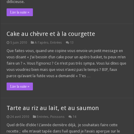
délicieuse.
Lire la suite »
Cake au chèvre et à la courgette
5 juin 2010
A l'apéro
,
Entrées
13
Que faites-vous, quand une copine vous envoie un petit message en
vous disant « J’ai besoin d’un cake pour un apéro basket, tu peux m’en
faire un ? ». Vous l’ignorez ? Ce n’est pas très sympa. Vous lui dites que
vous voudriez bien mais que vous n’avez pas le temps ? BIP, faux
parce qu’avant la futée vous a demandé « T’es …
Lire la suite »
Tarte au riz au lait, et au saumon
24 avril 2010
Entrées
,
Poissons
14
Quel drôle d’idée ! L’année dernière déjà, je souhaitais faire cette
recette ; elle m’avait tapée dans l’œil quand je l’avais aperçue sur le