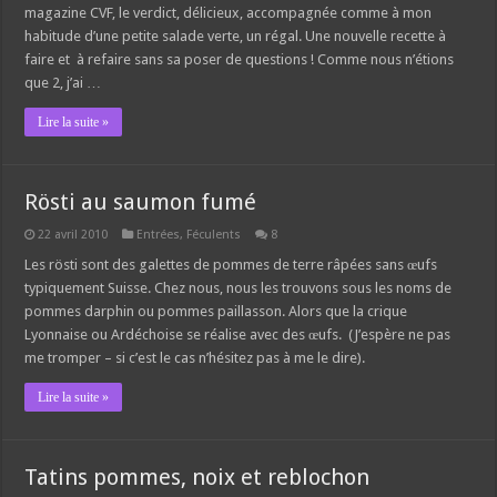
magazine CVF, le verdict, délicieux, accompagnée comme à mon
habitude d’une petite salade verte, un régal. Une nouvelle recette à
faire et à refaire sans sa poser de questions ! Comme nous n’étions
que 2, j’ai …
Lire la suite »
Rösti au saumon fumé
22 avril 2010
Entrées
,
Féculents
8
Les rösti sont des galettes de pommes de terre râpées sans œufs
typiquement Suisse. Chez nous, nous les trouvons sous les noms de
pommes darphin ou pommes paillasson. Alors que la crique
Lyonnaise ou Ardéchoise se réalise avec des œufs. (J’espère ne pas
me tromper – si c’est le cas n’hésitez pas à me le dire).
Lire la suite »
Tatins pommes, noix et reblochon