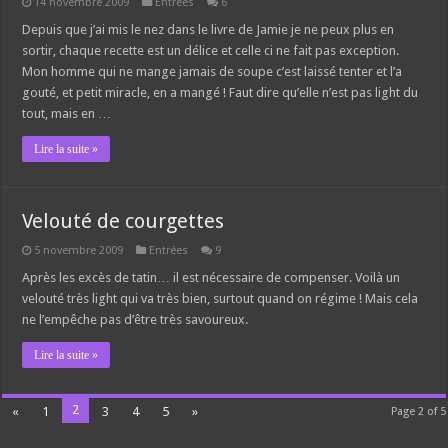
14 novembre 2009
Entrées
6
Depuis que j’ai mis le nez dans le livre de Jamie je ne peux plus en
sortir, chaque recette est un délice et celle ci ne fait pas exception.
Mon homme qui ne mange jamais de soupe c’est laissé tenter et l’a
gouté, et petit miracle, en a mangé ! Faut dire qu’elle n’est pas light du
tout, mais en …
Lire la suite »
Velouté de courgettes
5 novembre 2009
Entrées
9
Après les excès de tatin… il est nécessaire de compenser. Voilà un
velouté très light qui va très bien, surtout quand on régime ! Mais cela
ne l’empêche pas d’être très savoureux.
Lire la suite »
2
«
1
3
4
5
»
Page 2 of 5