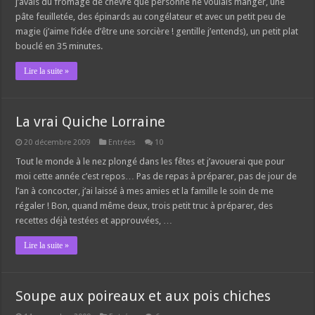
j’avais du fromage de chèvre que personne ne voulais manger, une
pâte feuilletée, des épinards au congélateur et avec un petit peu de
magie (j’aime l’idée d’être une sorcière ! gentille j’entends), un petit plat
bouclé en 35 minutes.
Lire la suite »
La vrai Quiche Lorraine
20 décembre 2009
Entrées
10
Tout le monde à le nez plongé dans les fêtes et j’avouerai que pour
moi cette année c’est repos… Pas de repas à préparer, pas de jour de
l’an à concocter, j’ai laissé à mes amies et la famille le soin de me
régaler ! Bon, quand même deux, trois petit truc à préparer, des
recettes déjà testées et approuvées, …
Lire la suite »
Soupe aux poireaux et aux pois chiches