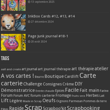
13 septembre 2025
InkBox Cards #12, #13, #14
27 décembre 2024
Page Junk journal #18-1
20 août 2024
Tags
atelier
art thérapie
art journal thérapie
art journal
aall and create
Carte
A vos cartes !
Boutique
Cardlift
Beurre
carterie
DIY
Challenge
Consignes
Crème
Facile
Démonstratrice
Fait main
Epices
Farine
Entrée chaude
Forum
Herbes
forum carterie
Fromage
Forum AVC
Lait
Fruits secs
Lift
Oeufs
Légère
Oignons
Made in Scrap
Parmesan
Pommes de terre
Scrap
Scrapbooking
Rapide
Scrapboo'kit
Pâtes