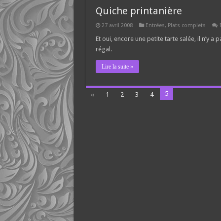
Quiche printanière
27 avril 2008
Entrées
,
Plats complets
Et oui, encore une petite tarte salée, il n’y 
régal.
Lire la suite »
5
«
1
2
3
4