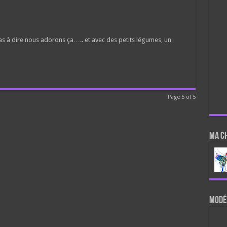
1
a pas à dire nous adorons ça….. et avec des petits légumes, un
Page 5 of 5
Ma c
Modér