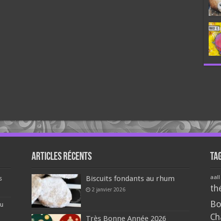
Articles récents
Ta
aall
Biscuits fondants au rhum
s
th
2 janvier 2026
Bo
du
Ch
Très Bonne Année 2026