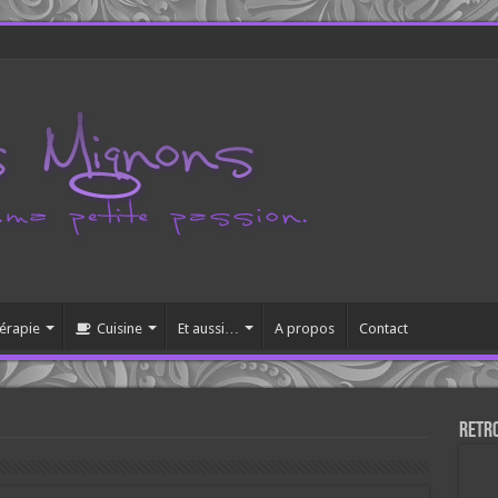
érapie
Cuisine
Et aussi…
A propos
Contact
Retr