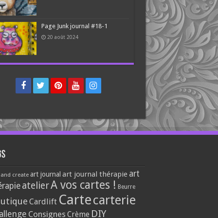
Page Junk journal #18-1
20 août 2024
gs
art
art journal thérapie
art journal
 and create
A vos cartes !
atelier
érapie
Beurre
Carte
carterie
utique
Cardlift
DIY
allenge
Consignes
Crème