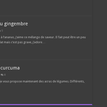
 au gingembre
5
 l’ananas, j’aime ce mélange de saveur. Il fait peut être un peu
at mais c’est pas grave, j’adore…
u curcuma
8
, je vous propose maintenant des acras de légumes. Différents,