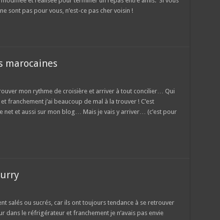
t modifiée et réalisée pour terminer un repas entre amis. Si vous
ne sont pas pour vous, n’est-ce pas cher voisin !
s marocaines
rouver mon rythme de croisière et arriver à tout concilier… Qui
 et franchement j’ai beaucoup de mal à la trouver ! C’est
e net et aussi sur mon blog… Mais je vais y arriver… (c’est pour
curry
ent salés ou sucrés, car ils ont toujours tendance à se retrouver
eur dans le réfrigérateur et franchement je n’avais pas envie