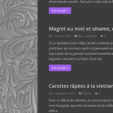
d’une banale recette. Tans pis si cela sent la
Lire la suite »
Magret au miel et sésame, 
3 octobre 2010
Plats complets
2
Il y a quelques jours déjà, j’ai été contacte
participer au concours qu’ils organisaient en
4 produits de la gamme Cuisimiel nominée au
légumes, desserts ou fruits. Pour ma …
Lire la suite »
Carottes râpées à la vietn
6 septembre 2010
Entrées
9
Pour ce début de semaine, je vous propose un
n’en mangeais que très rarement et j’ai redé
délice.