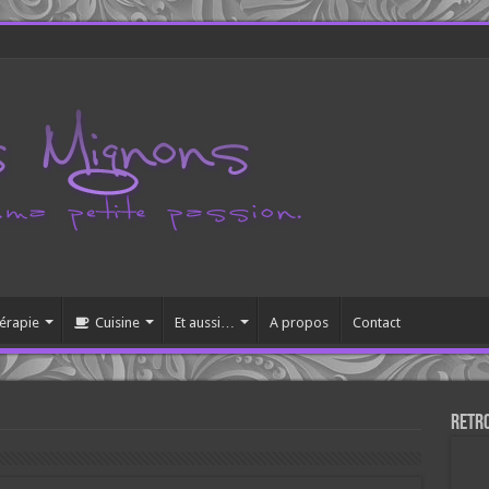
érapie
Cuisine
Et aussi…
A propos
Contact
Retr