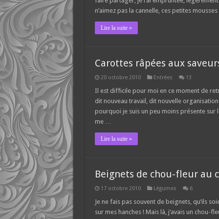
faire partager, je l’ai empruntée, légèremen
n’aimez pas la cannelle, ces petites mousses 
Lire la suite »
Carottes râpées aux saveur
20 octobre 2010
Entrées
13
Il est difficile pour moi en ce moment de ret
dit nouveau travail, dit nouvelle organisation
pourquoi je suis un peu moins présente sur l
me …
Lire la suite »
Beignets de chou-fleur au 
17 octobre 2010
Légumes
6
Je ne fais pas souvent de beignets, qu’ils soi
sur mes hanches ! Mais là, j’avais un chou-fl