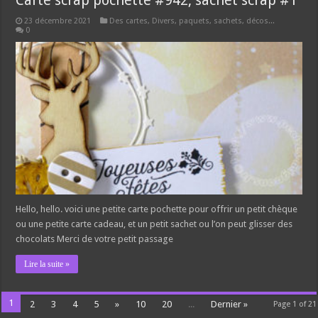
Carte scrap pochette #942, sachet scrap #1
23 décembre 2021
Des cartes
,
Divers, paquets, sachets, décos...
0
Hello, hello. voici une petite carte pochette pour offrir un petit chèque
ou une petite carte cadeau, et un petit sachet ou l’on peut glisser des
chocolats Merci de votre petit passage
Lire la suite »
1
2
3
4
5
»
10
20
...
Dernier »
Page 1 of 21