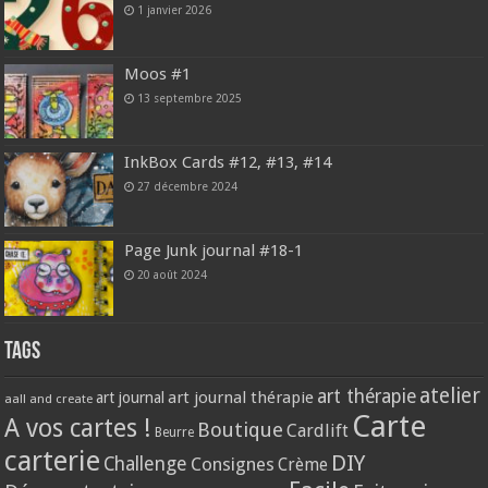
1 janvier 2026
Moos #1
13 septembre 2025
InkBox Cards #12, #13, #14
27 décembre 2024
Page Junk journal #18-1
20 août 2024
Tags
atelier
art thérapie
art journal thérapie
art journal
aall and create
Carte
A vos cartes !
Boutique
Cardlift
Beurre
carterie
DIY
Challenge
Consignes
Crème