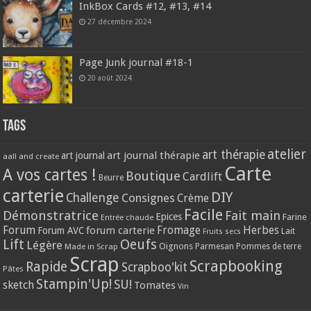
InkBox Cards #12, #13, #14
27 décembre 2024
Page Junk journal #18-1
20 août 2024
Tags
atelier
art thérapie
art journal thérapie
art journal
aall and create
Carte
A vos cartes !
Boutique
Cardlift
Beurre
carterie
DIY
Challenge
Consignes
Crème
Facile
Démonstratrice
Fait main
Epices
Farine
Entrée chaude
Forum
Herbes
forum carterie
Fromage
Forum AVC
Lait
Fruits secs
Lift
Oeufs
Légère
Oignons
Made in Scrap
Parmesan
Pommes de terre
Scrap
Scrapbooking
Rapide
Scrapboo'kit
Pâtes
Stampin'Up!
SU!
sketch
Tomates
Vin