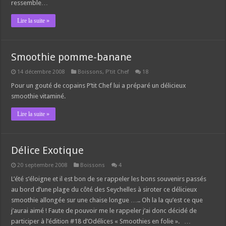
ressemble…
Lire la suite »
Smoothie pomme-banane
14 décembre 2008
Boissons
,
P'tit Chef
18
Pour un gouté de copains P’tit Chef lui a préparé un délicieux
smoothie vitaminé.
Lire la suite »
Délice Exotique
20 septembre 2008
Boissons
4
L’été s’éloigne et il est bon de se rappeler les bons souvenirs passés
au bord d’une plage du côté des Seychelles à siroter ce délicieux
smoothie allongée sur une chaise longue ….. Oh la la qu’est ce que
j’aurai aimé ! Faute de pouvoir me le rappeler j’ai donc décidé de
participer à l’édition #18 d’Odélices « Smoothies en folie ». …