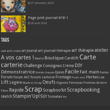
27 décembre 2024
Page Junk journal #18-1
20 août 2024
Tags
atelier
art thérapie
art journal thérapie
art journal
aall and create
Carte
A vos cartes !
Boutique
Cardlift
Beurre
carterie
DIY
Challenge
Consignes
Crème
Facile
Démonstratrice
Fait main
Epices
Farine
Entrée chaude
Forum
Herbes
forum carterie
Fromage
Forum AVC
Lait
Fruits secs
Lift
Oeufs
Légère
Oignons
Made in Scrap
Parmesan
Pommes de terre
Scrap
Scrapbooking
Rapide
Scrapboo'kit
Pâtes
Stampin'Up!
SU!
sketch
Tomates
Vin