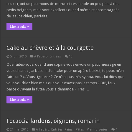
ceux ci, ont un peu moins de morue et ressemble un peu plus à des
petits beignets, mais sont excellents quand même et accompagnés
de sauce chien, parfaits.
Lire la suite »
Cake au chèvre et à la courgette
5 juin 2010
A l'apéro
,
Entrées
13
Que faites-vous, quand une copine vous envoie un petit message en
vous disant « J’ai besoin d’un cake pour un apéro basket, tu peux m’en
faire un ? ». Vous l’ignorez ? Ce n’est pas très sympa. Vous lui dites que
vous voudriez bien mais que vous n’avez pas le temps ? BIP, faux
parce qu’avant la futée vous a demandé « T’es …
Lire la suite »
Focaccia lardons, oignons, romarin
21 mai 2010
A l'apéro
,
Entrées
,
Pains - Pâtes - Viennoiseries
4