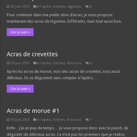
26 juin 2010
A l'apéro
,
Entrées
,
Légumes
8
Pour continuer dans ma petite série d’acras, je vous propose
maintenant des acras de légumes. Différents, mais tout aussi bon.
Lire la suite »
Acras de crevettes
20 juin 2010
A l'apéro
,
Entrées
,
Poissons
6
Après les acras de morue, voici des acras de crevettes, tout aussi
délicieux. Ils se dégustent sans compter à l’apéro…
Lire la suite »
Acras de morue #1
19 juin 2010
A l'apéro
,
Entrées
,
Poissons
7
Enfin…j’ai un peu de temps… Je vous propose donc avec le punch, de
déguster de délicieux acras. Ce n’est pas les premiers que je réalise,