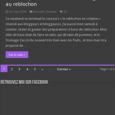
au reblochon
24 mars 2010
Desserts
,
Entrées
16
Ce weekend se terminait le concours « le reblochon en création »
réservé aux bloggeurs et bloggeuses. J’ai passé mon samedi à
cuisiner, tester et gouter des préparations à base de reblochon. Mon
idée de base était de faire un tatin, qui dit tatin dit pommes, et le
fromage s’accorde souvent très bien avec les fruits, et mon mari m’a
proposé de …
Lire la suite »
1
2
3
4
5
»
...
Dernier »
Page 1 of 6
Retrouvez moi sur Facebook