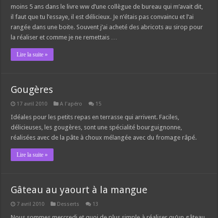
moins 5 ans dans le livre ww d’une collègue de bureau qui m’avait dit,
il faut que tu l’essaye, il est délicieux. Je n’étais pas convaincu et l’ai
rangée dans une boite. Souvent j’ai acheté des abricots au sirop pour
la réaliser et comme je ne remettais …
Lire la suite »
Gougères
17 avril 2010
A l'apéro
15
Idéales pour les petits repas en terrasse qui arrivent. Faciles,
délicieuses, les gougères, sont une spécialité bourguignonne,
réalisées avec de la pâte à choux mélangée avec du fromage râpé.
Lire la suite »
Gâteau au yaourt à la mangue
7 avril 2010
Desserts
13
Nous sommes mercredi et quoi de plus simple à réaliser qu’un gâteau