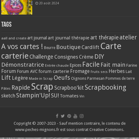
20 août 2024
Tags
atelier
art thérapie
art journal thérapie
art journal
aall and create
Carte
A vos cartes !
Boutique
Cardlift
Beurre
carterie
DIY
Challenge
Consignes
Crème
Facile
Démonstratrice
Fait main
Epices
Farine
Entrée chaude
Forum
Herbes
forum carterie
Fromage
Forum AVC
Lait
Fruits secs
Lift
Oeufs
Légère
Oignons
Made in Scrap
Parmesan
Pommes de terre
Scrap
Scrapbooking
Rapide
Scrapboo'kit
Pâtes
Stampin'Up!
SU!
sketch
Tomates
Vin
Copyright © 2007-2023 - Sauf mention contraire, le contenu de
www.peches-mignons.fr est sous contrat Creative Commons.