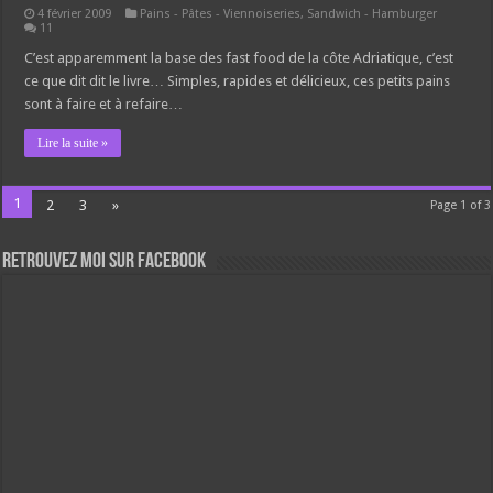
4 février 2009
Pains - Pâtes - Viennoiseries
,
Sandwich - Hamburger
11
C’est apparemment la base des fast food de la côte Adriatique, c’est
ce que dit dit le livre… Simples, rapides et délicieux, ces petits pains
sont à faire et à refaire…
Lire la suite »
1
2
3
»
Page 1 of 3
Retrouvez moi sur Facebook