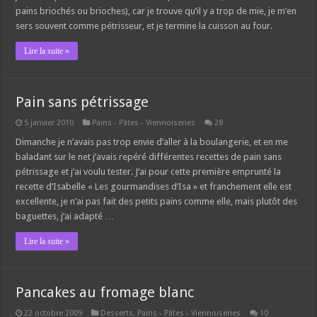
pains briochés ou brioches), car je trouve qu’il y a trop de mie, je m’en
sers souvent comme pétrisseur, et je termine la cuisson au four.
Lire la suite »
Pain sans pétrissage
5 janvier 2010
Pains - Pâtes - Viennoiseries
28
Dimanche je n’avais pas trop envie d’aller à la boulangerie, et en me
baladant sur le net j’avais repéré différentes recettes de pain sans
pétrissage et j’ai voulu tester. J’ai pour cette première emprunté la
recette d’Isabelle « Les gourmandises d’Isa » et franchement elle est
excellente, je n’ai pas fait des petits pains comme elle, mais plutôt des
baguettes, j’ai adapté …
Lire la suite »
Pancakes au fromage blanc
22 octobre 2009
Desserts
,
Pains - Pâtes - Viennoiseries
10