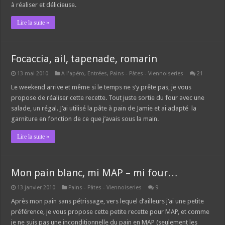
à réaliser et délicieuse.
Lire la suite »
Focaccia, ail, tapenade, romarin
13 mai 2010
A l'apéro
,
Entrées
,
Pains - Pâtes - Viennoiseries
21
Le weekend arrive et même si le temps ne s’y prête pas, je vous
propose de réaliser cette recette. Tout juste sortie du four avec une
salade, un régal. J’ai utilisé la pâte à pain de Jamie et ai adapté la
garniture en fonction de ce que j’avais sous la main.
Lire la suite »
Mon pain blanc, mi MAP – mi four…
13 janvier 2010
Pains - Pâtes - Viennoiseries
9
Après mon pain sans pétrissage, vers lequel d’ailleurs j’ai une petite
préférence, je vous propose cette petite recette pour MAP, et comme
je ne suis pas une inconditionnelle du pain en MAP (seulement les