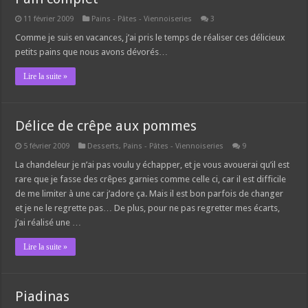
11 février 2009
Pains - Pâtes - Viennoiseries
3
Comme je suis en vacances, j’ai pris le temps de réaliser ces délicieux
petits pains que nous avons dévorés…
Lire la suite »
Délice de crêpe aux pommes
5 février 2009
Desserts
,
Pains - Pâtes - Viennoiseries
9
La chandeleur je n’ai pas voulu y échapper, et je vous avouerai qu’il est
rare que je fasse des crêpes garnies comme celle ci, car il est difficile
de me limiter à une car j’adore ça. Mais il est bon parfois de changer
et je ne le regrette pas… De plus, pour ne pas regretter mes écarts,
j’ai réalisé une …
Lire la suite »
Piadinas