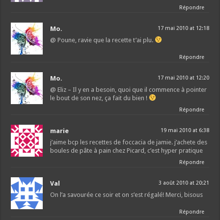
Répondre
Mo.
17 mai 2010 at 12:18
@ Poune, ravie que la recette t’ai plu.
Répondre
Mo.
17 mai 2010 at 12:20
@ Eliz – Il y en a besoin, quoi que il commence à pointer
le bout de son nez, ça fait du bien !
Répondre
marie
19 mai 2010 at 6:38
j’aime bcp les recettes de foccacia de jamie. j’achete des
boules de pâte à pain chez Picard, c’est hyper pratique
Répondre
Val
3 août 2010 at 20:21
On l’a savourée ce soir et on s’est régalé! Merci, bisous
Répondre