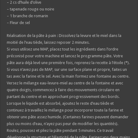
– 2 cs d’huile d’olive
– tapenade rouge ou noire
– 1 branche de romarin
– Fleur de sel
Réalisation de la pâte à pain : Dissolvez la levure et le miel dans la
moitié de l’eau tiède, laissez reposer 2 minutes.
Si vous utilisez une MAP, placez tout les ingrédients dans l’ordre
préconisé pour votre machine et lancez le programme pâte. Votre
pâte aura déjà levé une première fois, reprenez la recette à l’étoile (*).
Si vous n’avez pas de MAP, sur une surface plane et propre, faites un
tas avec la farine et le sel. Avec la main formez une fontaine au centre.
Versez le mélange eau-levure-miel au centre de la fontaine et avec
quatre doigts, commencez à faire des mouvements circulaire en
partant du centre et en approchant progressivement des bords.
Lorsque le liquide est absorbé, ajoutez le reste d’eau tiède et
continuez à travaillez le mélange pour incorporer toute la farine et
obtenir une pâte assez humide. (Certaines farines peuvent demander
plus ou moins d’eau, n’ayez pas peur de modifier les quantités).
Roulez, poussez et pliez la pâte pendant 5 minutes. Ce travail
développe la structure et l’élasticité de la pâte. Farinez vos deux mains,