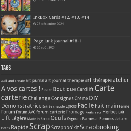
InkBox Cards #12, #13, #14
27 décembre 2024
Page Junk journal #18-1
20 août 2024
Tags
atelier
art thérapie
art journal thérapie
art journal
aall and create
Carte
A vos cartes !
Boutique
Cardlift
Beurre
carterie
DIY
Challenge
Consignes
Crème
Facile
Démonstratrice
Fait main
Epices
Farine
Entrée chaude
Forum
Herbes
forum carterie
Fromage
Forum AVC
Lait
Fruits secs
Lift
Oeufs
Légère
Oignons
Made in Scrap
Parmesan
Pommes de terre
Scrap
Scrapbooking
Rapide
Scrapboo'kit
Pâtes