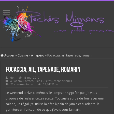
Accueil
»
Cuisine
»
A l'apéro
»
Focaccia, ail, tapenade, romarin
Focaccia, ail, tapenade, romarin
Mo.
13 mai 2010
A l'apéro
,
Entrées
,
Pains - Pâtes - Viennoiseries
21 commentaires
12,747 Vues
Le weekend arrive et même si le temps ne s’y prête pas, je vous
propose de réaliser cette recette. Tout juste sortie du four avec une
salade, un régal. J’ai utilisé la pâte à pain de Jamie et ai adapté la
garniture en fonction de ce que j’avais sous la main.