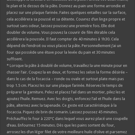
le plan et le dessus de la pâte. Donnez au pain une forme arrondie et
placez sur une plaque farinée. Faites quelques entailles sur la surface,
cela accélérera sa poussé et sa détente. Couvrez d’un linge propre et
surtout sans odeur, laissez poussez une première fois. Elle doit
doubler de volume. Vous pouvez la couvrir de film étirable cela
accélérera la poussée. Il faut compter de 40 minutes à 1h30. Cela
dépend de l’endroit ou vous placez la pâte. Personnellement j’ai un
four qui possède une étuve pour la levée du pain et 30 minutes
suffisent.
* Lorsque la pâte à doublé de volume, travaillez la une minute pour en
chasser l’air. Coupez la en deux, et formez les selon la forme désirée –
dans le cas de la focaccia – ronde ou ovale et surtout plate mais pas
trop 1.5 cm. Placez les sur une plaque farinée. Réservez le temps de
préparer la garniture. Pelez et placez l’ail dans un mortier, pilez les et
ajoutez l’huile. Remuez. Avec les doigts, enfoncez l’ail et l’huile dans la
pâte, alternez avec la tapenade. Ce geste est caractéristique à la
focaccia. Piquez de brin de romarin. Laissez poussez 45 minutes.
Préchauffez le four à 220°C dans lequel vous aurez placé une coupelle
d’eau. Enfournez 15 minutes. Dès que les pains sortent du four,
arrosez les d’un léger filet de votre meilleure huile d’olive et parsemez