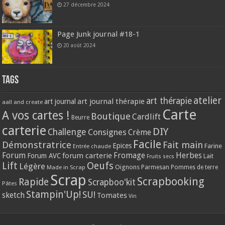
27 décembre 2024
Page Junk journal #18-1
20 août 2024
Tags
atelier
art thérapie
art journal thérapie
art journal
aall and create
Carte
A vos cartes !
Boutique
Cardlift
Beurre
carterie
DIY
Challenge
Consignes
Crème
Facile
Démonstratrice
Fait main
Epices
Farine
Entrée chaude
Forum
Herbes
forum carterie
Fromage
Forum AVC
Lait
Fruits secs
Lift
Oeufs
Légère
Oignons
Made in Scrap
Parmesan
Pommes de terre
Scrap
Scrapbooking
Rapide
Scrapboo'kit
Pâtes
Stampin'Up!
SU!
sketch
Tomates
Vin