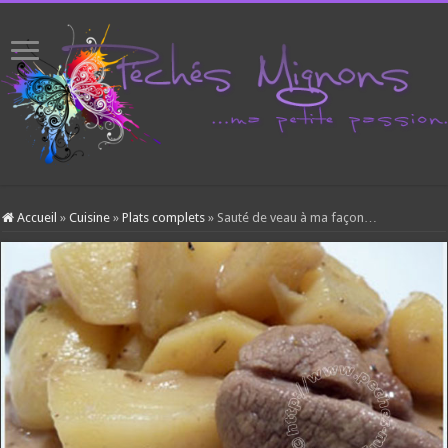
Accueil
»
Cuisine
»
Plats complets
»
Sauté de veau à ma façon…