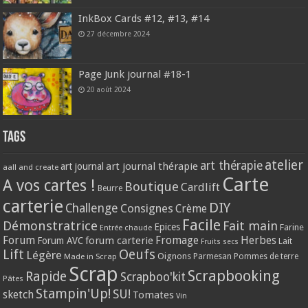
InkBox Cards #12, #13, #14
27 décembre 2024
Page Junk journal #18-1
20 août 2024
Tags
atelier
art thérapie
art journal thérapie
art journal
aall and create
Carte
A vos cartes !
Boutique
Cardlift
Beurre
carterie
DIY
Challenge
Consignes
Crème
Facile
Démonstratrice
Fait main
Epices
Farine
Entrée chaude
Forum
Herbes
forum carterie
Fromage
Forum AVC
Lait
Fruits secs
Lift
Oeufs
Légère
Oignons
Made in Scrap
Parmesan
Pommes de terre
Scrap
Scrapbooking
Rapide
Scrapboo'kit
Pâtes
Stampin'Up!
SU!
sketch
Tomates
Vin