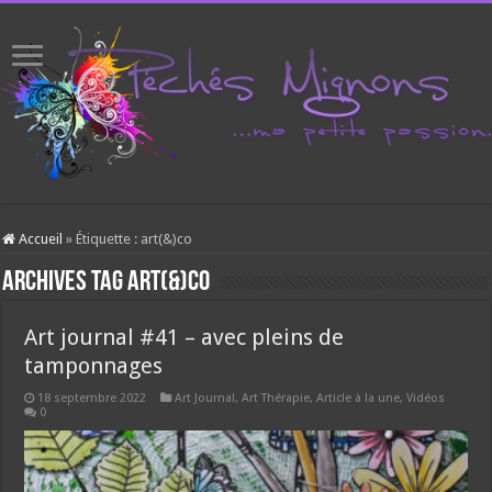
Accueil
»
Étiquette :
art(&)co
Archives tag
art(&)co
Art journal #41 – avec pleins de
tamponnages
18 septembre 2022
Art Journal
,
Art Thérapie
,
Article à la une
,
Vidéos
0