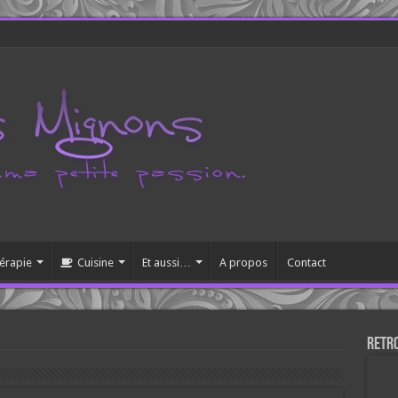
érapie
Cuisine
Et aussi…
A propos
Contact
Retr