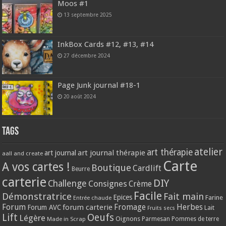
Moos #1
13 septembre 2025
InkBox Cards #12, #13, #14
27 décembre 2024
Page Junk journal #18-1
20 août 2024
Tags
atelier
art thérapie
art journal thérapie
art journal
aall and create
Carte
A vos cartes !
Boutique
Cardlift
Beurre
carterie
DIY
Challenge
Consignes
Crème
Facile
Démonstratrice
Fait main
Epices
Farine
Entrée chaude
Forum
Herbes
forum carterie
Fromage
Forum AVC
Lait
Fruits secs
Lift
Oeufs
Légère
Oignons
Made in Scrap
Parmesan
Pommes de terre