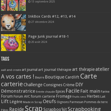
13 septembre 2025
InkBox Cards #12, #13, #14
27 décembre 2024
Page Junk journal #18-1
20 août 2024
Tags
atelier
art thérapie
art journal thérapie
art journal
aall and create
Carte
A vos cartes !
Boutique
Cardlift
Beurre
carterie
DIY
Challenge
Consignes
Crème
Facile
Démonstratrice
Fait main
Epices
Farine
Entrée chaude
Forum
Herbes
forum carterie
Fromage
Forum AVC
Lait
Fruits secs
Lift
Oeufs
Légère
Oignons
Made in Scrap
Parmesan
Pommes de terre
Scrap
Scrapbooking
Rapide
Scrapboo'kit
Pâtes