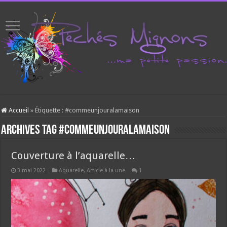
Accueil
»
Étiquette :
#commeunjouralamaison
Archives tag
#commeunjouralamaison
Couverture à l’aquarelle…
3 mai 2022
Aquarelle
,
Article à la une
1