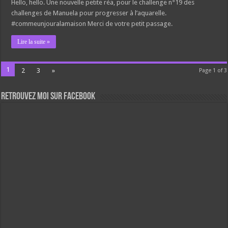
Hello, hello. Une nouvelle petite réa, pour le challenge n°19 des
challenges de Manuela pour progresser à l’aquarelle.
#commeunjouralamaison Merci de votre petit passage.
Lire la suite »
1
2
3
»
Page 1 of 3
Retrouvez moi sur Facebook