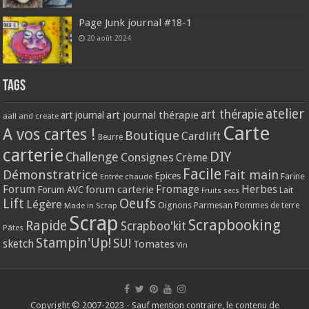
Page Junk journal #18-1
20 août 2024
Tags
atelier
art thérapie
art journal thérapie
art journal
aall and create
Carte
A vos cartes !
Boutique
Cardlift
Beurre
carterie
DIY
Challenge
Consignes
Crème
Facile
Démonstratrice
Fait main
Epices
Farine
Entrée chaude
Forum
Herbes
forum carterie
Fromage
Forum AVC
Lait
Fruits secs
Lift
Oeufs
Légère
Oignons
Made in Scrap
Parmesan
Pommes de terre
Scrap
Scrapbooking
Rapide
Scrapboo'kit
Pâtes
Stampin'Up!
SU!
sketch
Tomates
Vin
Copyright © 2007-2023 - Sauf mention contraire, le contenu de