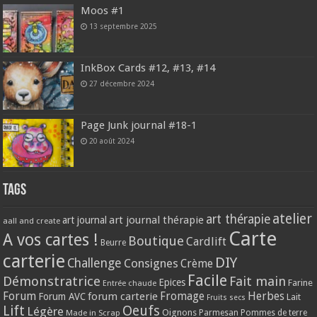
Moos #1
13 septembre 2025
InkBox Cards #12, #13, #14
27 décembre 2024
Page Junk journal #18-1
20 août 2024
Tags
atelier
art thérapie
art journal thérapie
art journal
aall and create
Carte
A vos cartes !
Boutique
Cardlift
Beurre
carterie
DIY
Challenge
Consignes
Crème
Facile
Démonstratrice
Fait main
Epices
Farine
Entrée chaude
Forum
Herbes
forum carterie
Fromage
Forum AVC
Lait
Fruits secs
Lift
Oeufs
Légère
Oignons
Made in Scrap
Parmesan
Pommes de terre