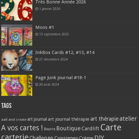
Très Bonne Année 2026
1 janvier 2026
Moos #1
13 septembre 2025
InkBox Cards #12, #13, #14
27 décembre 2024
Page Junk journal #18-1
20 août 2024
Tags
atelier
art thérapie
art journal thérapie
art journal
aall and create
Carte
A vos cartes !
Boutique
Cardlift
Beurre
carterie
DIY
Challenge
Consignes
Crème