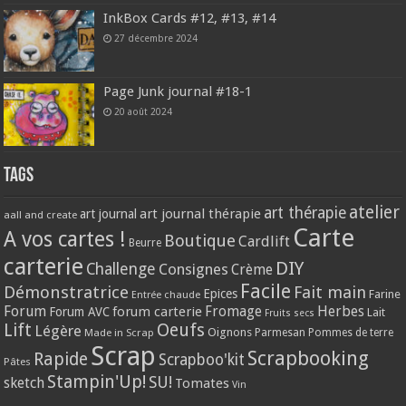
InkBox Cards #12, #13, #14
27 décembre 2024
Page Junk journal #18-1
20 août 2024
Tags
atelier
art thérapie
art journal thérapie
art journal
aall and create
Carte
A vos cartes !
Boutique
Cardlift
Beurre
carterie
DIY
Challenge
Consignes
Crème
Facile
Démonstratrice
Fait main
Epices
Farine
Entrée chaude
Forum
Herbes
forum carterie
Fromage
Forum AVC
Lait
Fruits secs
Lift
Oeufs
Légère
Oignons
Made in Scrap
Parmesan
Pommes de terre
Scrap
Scrapbooking
Rapide
Scrapboo'kit
Pâtes
Stampin'Up!
SU!
sketch
Tomates
Vin