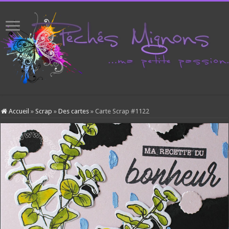
Accueil
»
Scrap
»
Des cartes
»
Carte Scrap #1122