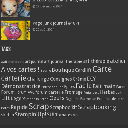
27 décembre 2024
Page Junk journal #18-1
20 août 2024
Tags
atelier
art thérapie
art journal thérapie
art journal
aall and create
Carte
A vos cartes !
Boutique
Cardlift
Beurre
carterie
DIY
Challenge
Consignes
Crème
Facile
Démonstratrice
Fait main
Epices
Farine
Entrée chaude
Forum
Herbes
forum carterie
Fromage
Forum AVC
Lait
Fruits secs
Lift
Oeufs
Légère
Oignons
Made in Scrap
Parmesan
Pommes de terre
Scrap
Scrapbooking
Rapide
Scrapboo'kit
Pâtes
Stampin'Up!
SU!
sketch
Tomates
Vin