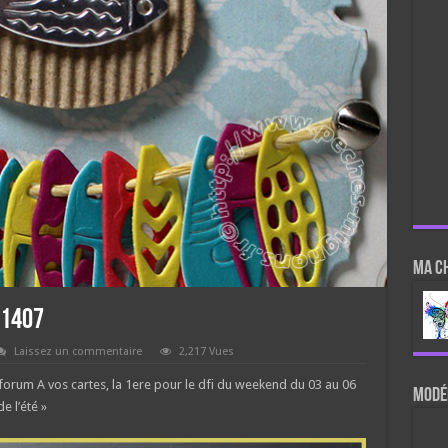
Ma c
#1407
Laissez un commentaire
2,217 Vues
le forum A vos cartes, la 1ere pour le dfi du weekend du 03 au 06
Modér
e l’été »