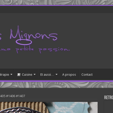
érapie
Cuisine
Et aussi…
A propos
Contact
1405 #1406 #1407
Retr