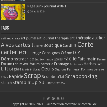
Page Junk journal #18-1
20 août 2024
Tags
atelier
art thérapie
art journal thérapie
art journal
aall and create
Carte
A vos cartes !
Boutique
Cardlift
Beurre
carterie
DIY
Challenge
Consignes
Crème
Facile
Démonstratrice
Fait main
Epices
Farine
Entrée chaude
Forum
Herbes
forum carterie
Fromage
Forum AVC
Lait
Fruits secs
Lift
Oeufs
Légère
Oignons
Made in Scrap
Parmesan
Pommes de terre
Scrap
Scrapbooking
Rapide
Scrapboo'kit
Pâtes
Stampin'Up!
SU!
sketch
Tomates
Vin
Copyright © 2007-2023 - Sauf mention contraire, le contenu de