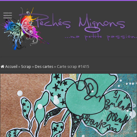
Accueil
»
Scrap
»
Des cartes
»
Carte scrap #1415