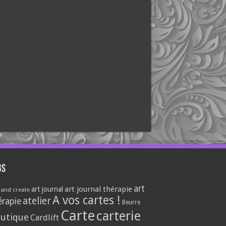
gs
art
art journal thérapie
art journal
 and create
A vos cartes !
atelier
érapie
Beurre
Carte
carterie
utique
Cardlift