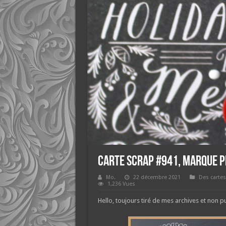
Carte scrap #941, Marque p
Mo.
22 décembre 2021
Des cartes
1,236 Vues
Hello, toujours tiré de mes archives et non p