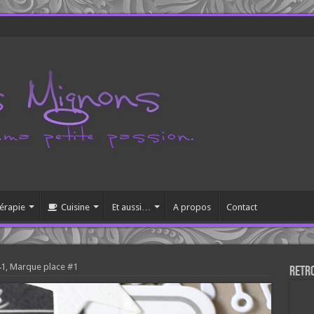
érapie
Cuisine
Et aussi…
A propos
Contact
41, Marque place #1
Retr