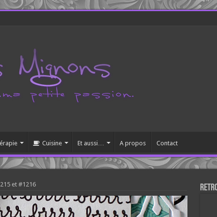
érapie
Cuisine
Et aussi…
A propos
Contact
1215 et #1216
Retr