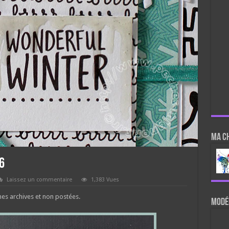
Ma c
6
Laissez un commentaire
1,383 Vues
 mes archives et non postées.
Modér