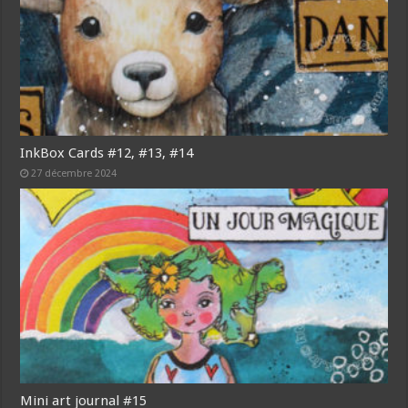
InkBox Cards #12, #13, #14
27 décembre 2024
Mini art journal #15