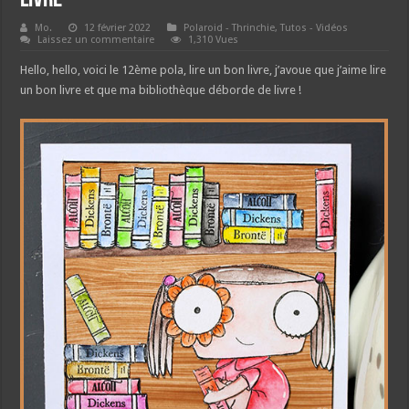
Mo.
12 février 2022
Polaroid - Thrinchie
,
Tutos - Vidéos
Laissez un commentaire
1,310 Vues
Hello, hello, voici le 12ème pola, lire un bon livre, j’avoue que j’aime lire
un bon livre et que ma bibliothèque déborde de livre !