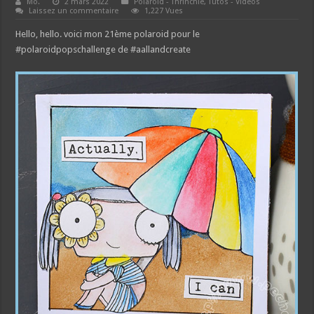
Mo.
2 mars 2022
Polaroid - Thrinchie
,
Tutos - Vidéos
Laissez un commentaire
1,227 Vues
Hello, hello. voici mon 21ème polaroid pour le
#polaroidpopschallenge de #aallandcreate