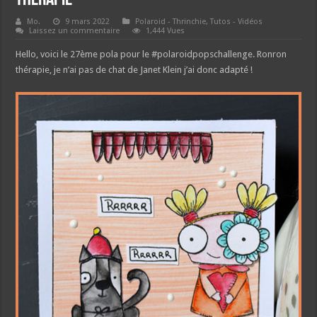
Mo.
9 mars 2022
Polaroid - Thrinchie
,
Tutos - Vidéos
Laissez un commentaire
1,444 Vues
Hello, voici le 27ème pola pour le #polaroidpopschallenge. Ronron
thérapie, je n’ai pas de chat de Janet Klein j’ai donc adapté !