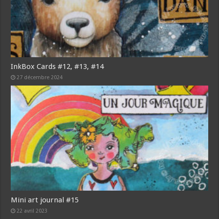
InkBox Cards #12, #13, #14
27 décembre 2024
Mini art journal #15
22 avril 2023