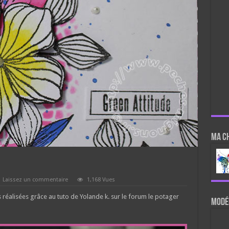
Ma c
Laissez un commentaire
1,168 Vues
es réalisées grâce au tuto de Yolande k. sur le forum le potager
Modér