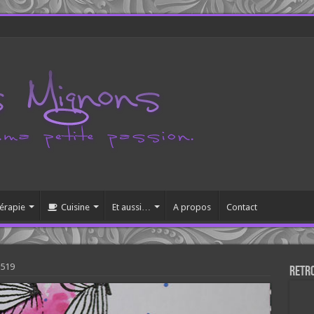
érapie
Cuisine
Et aussi…
A propos
Contact
1519
Retr