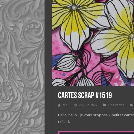
Cartes scrap #1519
Mo.
26 juin 2022
Des cartes
Hello, hello ! Je vous propose 2 petites cart
créatif.