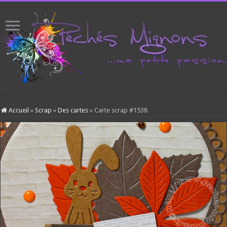
Accueil
»
Scrap
»
Des cartes
»
Carte scrap #1538