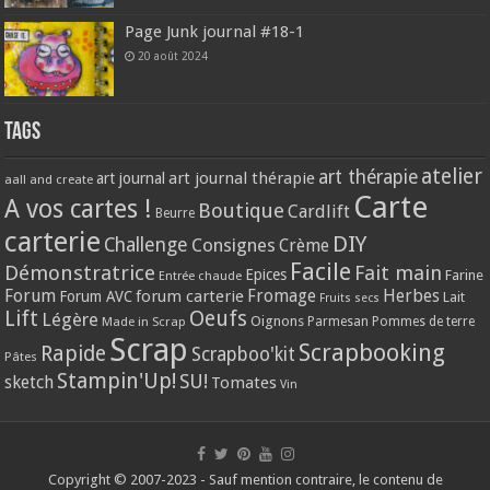
Page Junk journal #18-1
20 août 2024
Tags
atelier
art thérapie
art journal thérapie
art journal
aall and create
Carte
A vos cartes !
Boutique
Cardlift
Beurre
carterie
DIY
Challenge
Consignes
Crème
Facile
Démonstratrice
Fait main
Epices
Farine
Entrée chaude
Forum
Herbes
forum carterie
Fromage
Forum AVC
Lait
Fruits secs
Lift
Oeufs
Légère
Oignons
Made in Scrap
Parmesan
Pommes de terre
Scrap
Scrapbooking
Rapide
Scrapboo'kit
Pâtes
Stampin'Up!
SU!
sketch
Tomates
Vin
Copyright © 2007-2023 - Sauf mention contraire, le contenu de