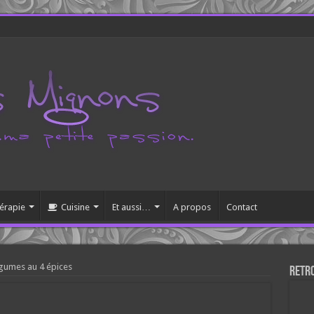
érapie
Cuisine
Et aussi…
A propos
Contact
gumes au 4 épices
Retr