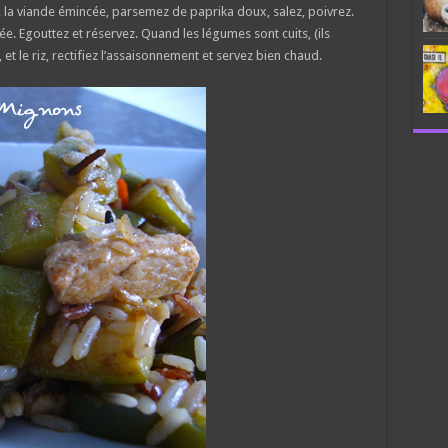
le, la viande émincée, parsemez de paprika doux, salez, poivrez.
alée. Egouttez et réservez. Quand les légumes sont cuits, (ils
 et le riz, rectifiez l’assaisonnement et servez bien chaud.