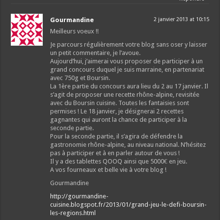
Gourmandine
2 janvier 2013 at 10:15
Meilleurs voeux !!
Je parcours régulièrement votre blog sans oser y laisser
un petit commentaire, je l’avoue.
Aujourd’hui, j’aimerai vous proposer de participer à un
grand concours duquel je suis marraine, en partenariat
avec 750g et Boursin.
La 1ère partie du concours aura lieu du 2 au 17 janvier. Il
s’agit de proposer une recette rhône-alpine, revisitée
avec du Boursin cuisine. Toutes les fantaisies sont
permises ! Le 18 janvier, je désignerai 2 recettes
gagnantes qui auront la chance de participer à la
seconde partie.
Pour la seconde partie, il s’agira de défendre la
gastronomie rhône-alpine, au niveau national. N’hésitez
pas à participer et à en parler autour de vous !
Il y a des tablettes QOOQ ainsi que 5000€ en jeu.
A vos fourneaux et belle vie à votre blog !
Gourmandine
http://gourmandine-
cuisine.blogspot.fr/2013/01/grand-jeu-le-defi-boursin-
les-regions.html