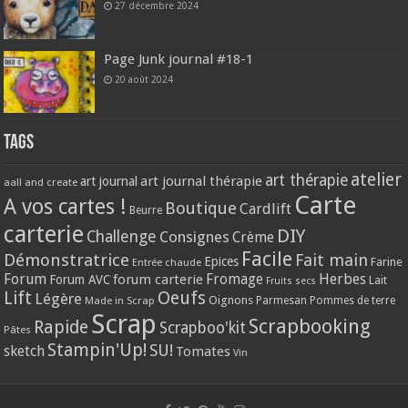
27 décembre 2024
Page Junk journal #18-1
20 août 2024
Tags
atelier
art thérapie
art journal thérapie
art journal
aall and create
Carte
A vos cartes !
Boutique
Cardlift
Beurre
carterie
DIY
Challenge
Consignes
Crème
Facile
Démonstratrice
Fait main
Epices
Farine
Entrée chaude
Forum
Herbes
forum carterie
Fromage
Forum AVC
Lait
Fruits secs
Lift
Oeufs
Légère
Oignons
Made in Scrap
Parmesan
Pommes de terre
Scrap
Scrapbooking
Rapide
Scrapboo'kit
Pâtes
Stampin'Up!
SU!
sketch
Tomates
Vin