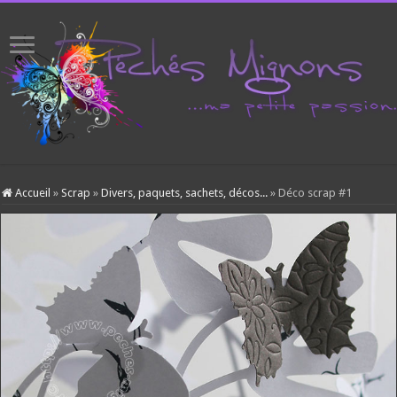
Accueil
»
Scrap
»
Divers, paquets, sachets, décos...
»
Déco scrap #1