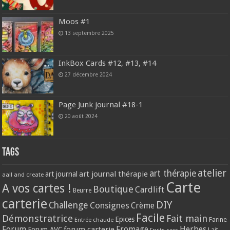
Moos #1
13 septembre 2025
InkBox Cards #12, #13, #14
27 décembre 2024
Page Junk journal #18-1
20 août 2024
Tags
atelier
art thérapie
art journal thérapie
art journal
aall and create
Carte
A vos cartes !
Boutique
Cardlift
Beurre
carterie
DIY
Challenge
Consignes
Crème
Facile
Démonstratrice
Fait main
Epices
Farine
Entrée chaude
Forum
Herbes
forum carterie
Fromage
Forum AVC
Lait