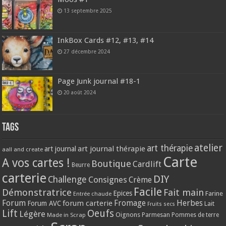
13 septembre 2025
InkBox Cards #12, #13, #14
27 décembre 2024
Page Junk journal #18-1
20 août 2024
Tags
atelier
art thérapie
art journal thérapie
art journal
aall and create
Carte
A vos cartes !
Boutique
Cardlift
Beurre
carterie
DIY
Challenge
Consignes
Crème
Facile
Démonstratrice
Fait main
Epices
Farine
Entrée chaude
Forum
Herbes
forum carterie
Fromage
Forum AVC
Lait
Fruits secs
Lift
Oeufs
Légère
Oignons
Made in Scrap
Parmesan
Pommes de terre