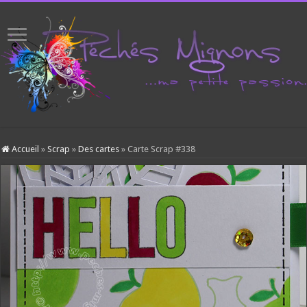
Accueil
»
Scrap
»
Des cartes
»
Carte Scrap #338