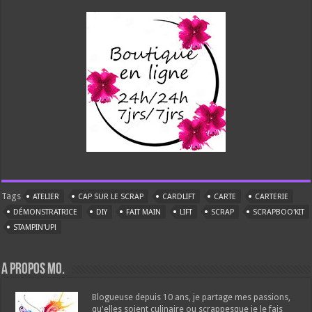
Tags
ATELIER
CAP SUR LE SCRAP
CARDLIFT
CARTE
CARTERIE
DÉMONSTRATRICE
DIY
FAIT MAIN
LIFT
SCRAP
SCRAPBOO'KIT
STAMPIN'UP!
A propos Mo.
Blogueuse depuis 10 ans, je partage mes passions,
qu'elles soient culinaire ou scrappesque je le fais