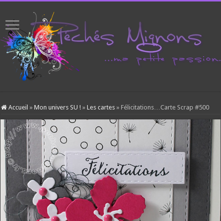
Accueil
»
Mon univers SU !
»
Les cartes
»
Félicitations…Carte Scrap #500