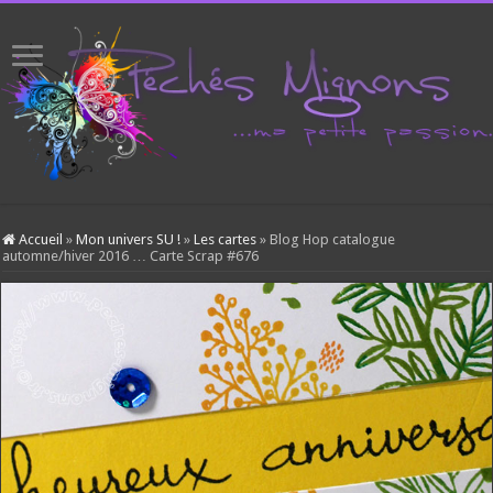
Accueil
»
Mon univers SU !
»
Les cartes
»
Blog Hop catalogue
automne/hiver 2016 … Carte Scrap #676