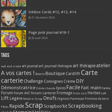
InkBox Cards #12, #13, #14
27 décembre 2024
Page Junk journal #18-1
20 août 2024
Tags
atelier
art thérapie
art journal thérapie
art journal
aall and create
Carte
A vos cartes !
Boutique
Cardlift
Beurre
carterie
DIY
Challenge
Consignes
Crème
Facile
Démonstratrice
Fait main
Epices
Farine
Entrée chaude
Forum
Herbes
forum carterie
Fromage
Forum AVC
Lait
Fruits secs
Lift
Oeufs
Légère
Oignons
Made in Scrap
Parmesan
Pommes de terre
Scrap
Scrapbooking
Rapide
Scrapboo'kit
Pâtes