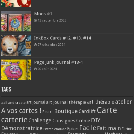
Moos #1
13 septembre 2025
InkBox Cards #12, #13, #14
27 décembre 2024
Page Junk journal #18-1
20 août 2024
Tags
atelier
art thérapie
art journal thérapie
art journal
aall and create
Carte
A vos cartes !
Boutique
Cardlift
Beurre
carterie
DIY
Challenge
Consignes
Crème
Facile
Démonstratrice
Fait main
Epices
Farine
Entrée chaude