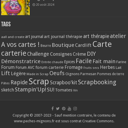
20 août 2024
Tags
atelier
art thérapie
art journal thérapie
art journal
aall and create
Carte
A vos cartes !
Boutique
Cardlift
Beurre
carterie
DIY
Challenge
Consignes
Crème
Facile
Démonstratrice
Fait main
Epices
Farine
Entrée chaude
Forum
Herbes
forum carterie
Fromage
Forum AVC
Lait
Fruits secs
Lift
Oeufs
Légère
Oignons
Made in Scrap
Parmesan
Pommes de terre
Scrap
Scrapbooking
Rapide
Scrapboo'kit
Pâtes
Stampin'Up!
SU!
sketch
Tomates
Vin
Copyright © 2007-2023 - Sauf mention contraire, le contenu de
www.peches-mignons.fr est sous contrat Creative Commons.