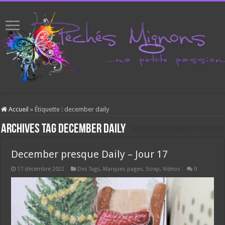
Accueil
»
Étiquette :
december daily
Archives tag
december daily
December presque Daily – Jour 17
17 décembre 2022
Des Tags, Marques pages
,
Scrap
,
Vidéos
0