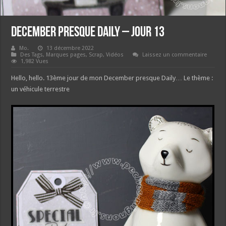
December presque Daily – jour 13
Mo.
13 décembre 2022
Des Tags, Marques pages
,
Scrap
,
Vidéos
Laissez un commentaire
1,982 Vues
Hello, hello. 13ème jour de mon December presque Daily… Le thème :
un véhicule terrestre