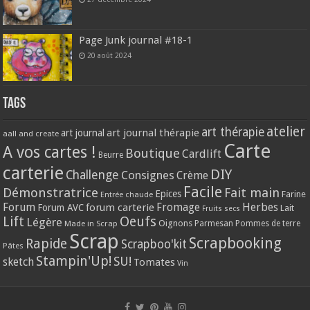
Page Junk journal #18-1
20 août 2024
Tags
atelier
art thérapie
art journal thérapie
art journal
aall and create
Carte
A vos cartes !
Boutique
Cardlift
Beurre
carterie
DIY
Challenge
Consignes
Crème
Facile
Démonstratrice
Fait main
Epices
Farine
Entrée chaude
Forum
Herbes
forum carterie
Fromage
Forum AVC
Lait
Fruits secs
Lift
Oeufs
Légère
Oignons
Made in Scrap
Parmesan
Pommes de terre
Scrap
Scrapbooking
Rapide
Scrapboo'kit
Pâtes
Stampin'Up!
SU!
sketch
Tomates
Vin