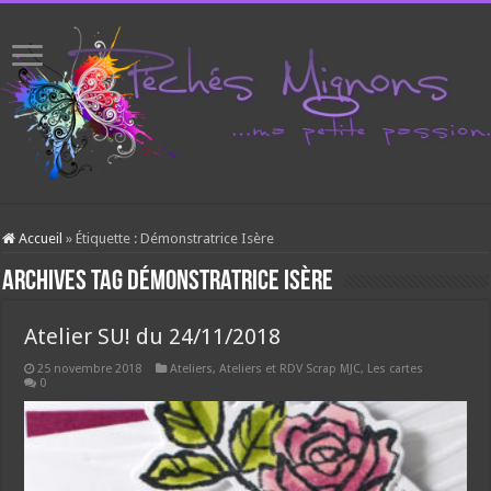
Accueil
»
Étiquette :
Démonstratrice Isère
Archives tag
Démonstratrice Isère
Atelier SU! du 24/11/2018
25 novembre 2018
Ateliers
,
Ateliers et RDV Scrap MJC
,
Les cartes
0