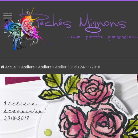
Accueil
»
Ateliers
»
Ateliers
»
Atelier SU! du 24/11/2018