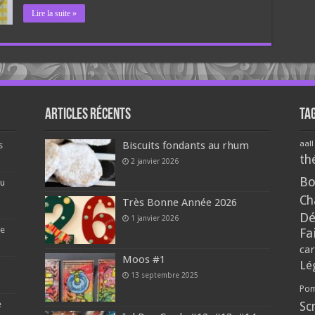
Lire la suite »
Articles récents
Ta
aall
Biscuits fondants au rhum
s
th
2 janvier 2026
Bo
du
Ch
Très Bonne Année 2026
Dé
1 janvier 2026
re
Fa
car
Moos #1
Lé
13 septembre 2025
Pom
e
Sc