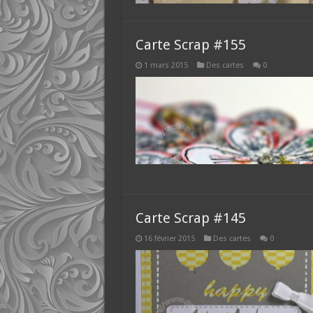
Carte Scrap #155
1 mars 2015
Des cartes
0
Carte Scrap #145
16 février 2015
Des cartes
0