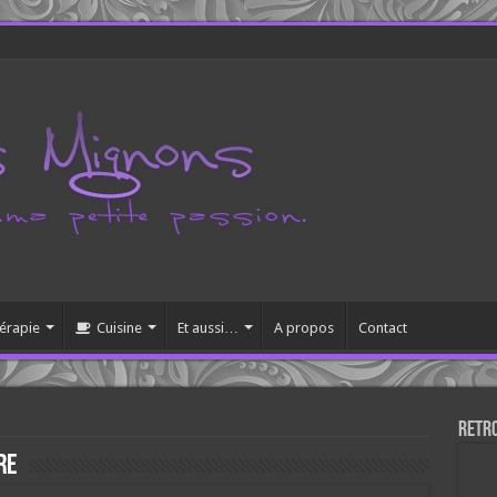
érapie
Cuisine
Et aussi…
A propos
Contact
Retr
re