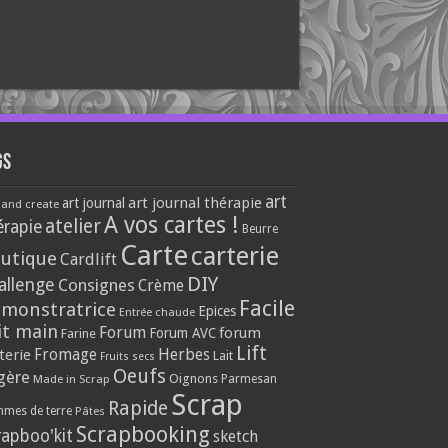
gs
art
art journal thérapie
art journal
 and create
A vos cartes !
atelier
érapie
Beurre
Carte
carterie
utique
Cardlift
DIY
allenge
Consignes
Crème
Facile
monstratrice
Epices
Entrée chaude
it main
Forum
forum
Forum AVC
Farine
Lift
Herbes
terie
Fromage
Lait
Fruits secs
Oeufs
gère
Oignons
Made in Scrap
Parmesan
Scrap
Rapide
mes de terre
Pâtes
Scrapbooking
rapboo'kit
sketch