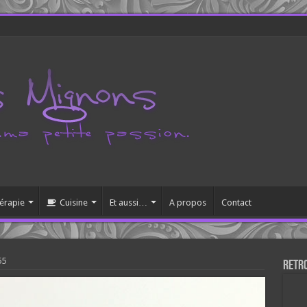
érapie
Cuisine
Et aussi…
A propos
Contact
55
Retr