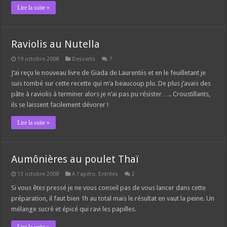
Lire la suite »
Raviolis au Nutella
19 octobre 2008
Desserts
7
J’ai reçu le nouveau livre de Giada de Laurentiis et en le feuilletant je
suis tombé sur cette recette qui m’a beaucoup plu. De plus j’avais des
pâte à raviolis à terminer alors je n’ai pas pu résister….. Croustillants,
ils se laissent facilement dévorer !
Lire la suite »
Aumônières au poulet Thaï
13 octobre 2008
A l'apéro
,
Entrées
2
Si vous êtes pressé je ne vous conseil pas de vous lancer dans cette
préparation, il faut bien 1h au total mais le résultat en vaut la peine. Un
mélange sucré et épicé qui ravi les papilles.
Lire la suite »