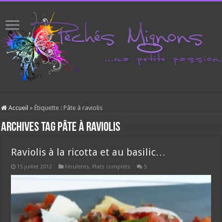
Accueil
»
Étiquette :
Pâte à raviolis
Archives tag
Pâte à raviolis
Raviolis à la ricotta et au basilic…
15 juillet 2012
Féculents
,
Plats complets
5