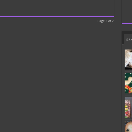
Page 2 of 2
Réc