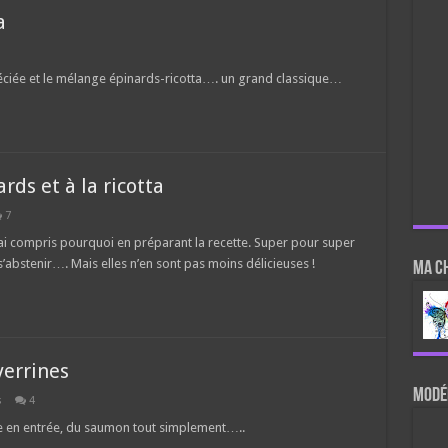
a
réciée et le mélange épinards-ricotta…. un grand classique…
ds et à la ricotta
7
t j’ai compris pourquoi en préparant la recette. Super pour super
’abstenir…. Mais elles n’en sont pas moins délicieuses !
Ma c
errines
Modér
s
4
sse en entrée, du saumon tout simplement…..