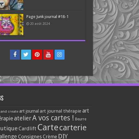
Page Junk journal #18-1
20 août 2024
gs
art
art journal thérapie
art journal
 and create
A vos cartes !
atelier
érapie
Beurre
Carte
carterie
utique
Cardlift
DIY
allenge
Consignes
Crème