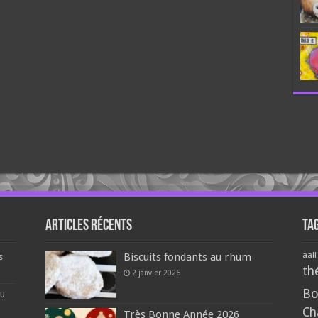
Articles récents
Ta
aall
Biscuits fondants au rhum
s
th
2 janvier 2026
Bo
du
Ch
Très Bonne Année 2026