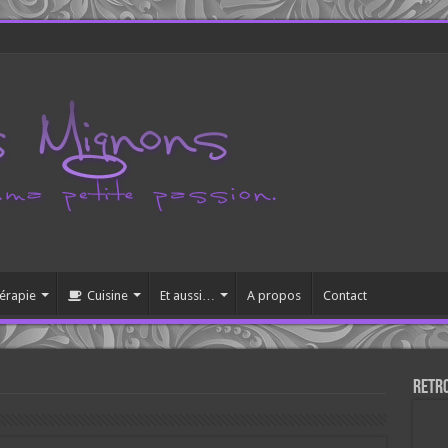
érapie
Cuisine
Et aussi…
A propos
Contact
Retr