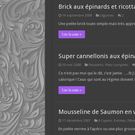
Brick aux épinards et ricott
14 septembre 2008
Légumes
2
Une petite brick toute simple mais très app
Lire la suite »
Super cannellonis aux épinar
20 mai 2008
Féculents
,
Plats complets
Ce n’est pas moi qui le dit, c’est Jamie….. E
calorique ! Ceux qui sont au régime doivent s
Lire la suite »
Mousseline de Saumon en v
17 décembre 2007
A l'apéro
,
Entrées
,
Fête
En petite verrine à l’apéro ou une plus gro