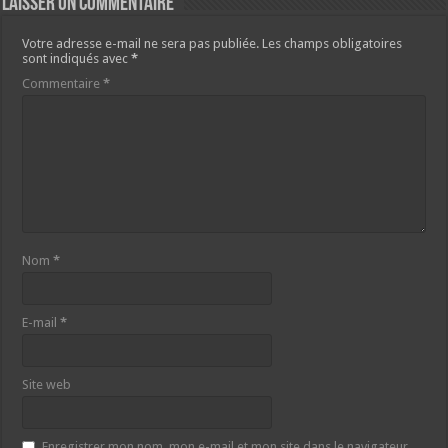
Laisser un commentaire
Votre adresse e-mail ne sera pas publiée.
Les champs obligatoires
sont indiqués avec
*
Commentaire
*
Nom
*
E-mail
*
Site web
Enregistrer mon nom, mon e-mail et mon site dans le navigateur