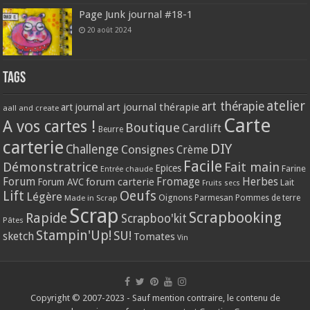
Page Junk journal #18-1
20 août 2024
Tags
atelier
art thérapie
art journal thérapie
art journal
aall and create
Carte
A vos cartes !
Boutique
Cardlift
Beurre
carterie
DIY
Challenge
Consignes
Crème
Facile
Démonstratrice
Fait main
Epices
Farine
Entrée chaude
Forum
Herbes
forum carterie
Fromage
Forum AVC
Lait
Fruits secs
Lift
Oeufs
Légère
Oignons
Made in Scrap
Parmesan
Pommes de terre
Scrap
Scrapbooking
Rapide
Scrapboo'kit
Pâtes
Stampin'Up!
SU!
sketch
Tomates
Vin
Copyright © 2007-2023 - Sauf mention contraire, le contenu de