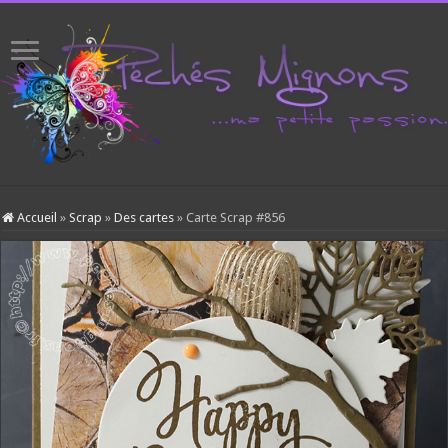
Accueil
»
Scrap
»
Des cartes
»
Carte Scrap #856