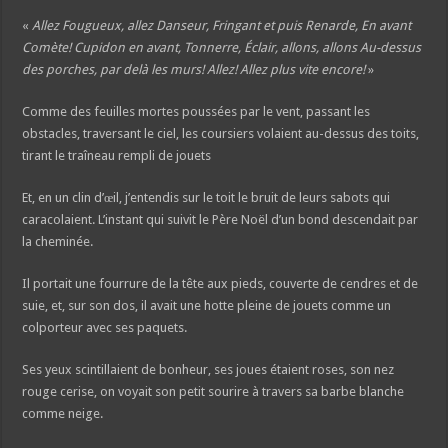
«
Allez Fougueux, allez Danseur, Fringant et puis Renarde, En avant
Comète! Cupidon en avant, Tonnerre, Éclair, allons, allons Au-dessus
des porches, par delà les murs! Allez! Allez plus vite encore!
»
Comme des feuilles mortes poussées par le vent, passant les
obstacles, traversant le ciel, les coursiers volaient au-dessus des toits,
tirant le traîneau rempli de jouets
Et, en un clin d’œil, j’entendis sur le toit le bruit de leurs sabots qui
caracolaient. L’instant qui suivit le Père Noël d’un bond descendait par
la cheminée.
Il portait une fourrure de la tête aux pieds, couverte de cendres et de
suie, et, sur son dos, il avait une hotte pleine de jouets comme un
colporteur avec ses paquets.
Ses yeux scintillaient de bonheur, ses joues étaient roses, son nez
rouge cerise, on voyait son petit sourire à travers sa barbe blanche
comme neige.