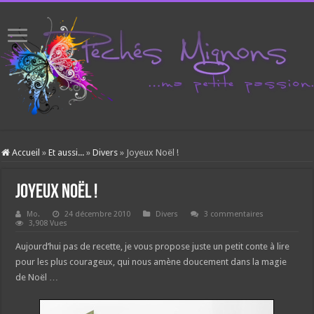
Accueil
»
Et aussi...
»
Divers
»
Joyeux Noël !
Joyeux Noël !
Mo.
24 décembre 2010
Divers
3 commentaires
3,908 Vues
Aujourd’hui pas de recette, je vous propose juste un petit conte à lire
pour les plus courageux, qui nous amène doucement dans la magie
de Noël …