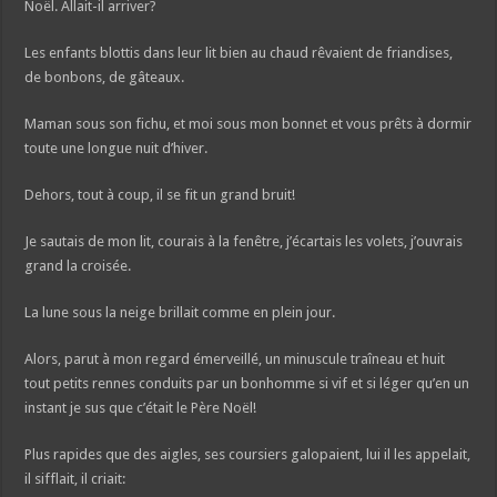
Noël. Allait-il arriver?
Les enfants blottis dans leur lit bien au chaud rêvaient de friandises,
de bonbons, de gâteaux.
Maman sous son fichu, et moi sous mon bonnet et vous prêts à dormir
toute une longue nuit d’hiver.
Dehors, tout à coup, il se fit un grand bruit!
Je sautais de mon lit, courais à la fenêtre, j’écartais les volets, j’ouvrais
grand la croisée.
La lune sous la neige brillait comme en plein jour.
Alors, parut à mon regard émerveillé, un minuscule traîneau et huit
tout petits rennes conduits par un bonhomme si vif et si léger qu’en un
instant je sus que c’était le Père Noël!
Plus rapides que des aigles, ses coursiers galopaient, lui il les appelait,
il sifflait, il criait: